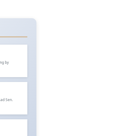
ung by
sad Sen.