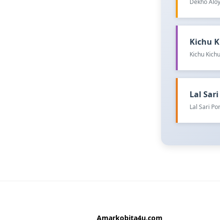
Dekho Aloy
Kichu Ki
Kichu Kichu
Lal Sari 
Lal Sari P
Amarkobita4u.com