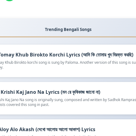
Trending Bengali Songs
omay Khub Birokto Korchi Lyrics (আমি কি তোমায় খুব বিরক্ত করছি)
y Khub Birokto korchi song is sung by Paloma. Another version of this song is s
y.
rishi Kaj Jano Na Lyrics (মন রে কৃষিকাজ জানো না)
shi Kaj Jano Na song is originally sung, composed and written by Sadhok Rampra
ists covered this song in past.
oy Alo Akash (দেখো আলোয় আলো আকাশ) Lyrics