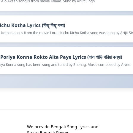
 Alo Akash song is from movie Khaad. Sung by Arijit Singh.
chu Kotha Lyrics (কিছু কিছু কথা)
 Kotha song is from the movie Lorai. Kichu Kichu Kotha song was sung by Arijit Si
Poriya Konna Rokto Alta Paye Lyrics (লাল শাড়ি পরিয়া কন্যা)
oriya Konna song has been sung and tuned by Shohag. Music composed by Alvee.
We provide Bengali Song Lyrics and
Share Bengali Poems