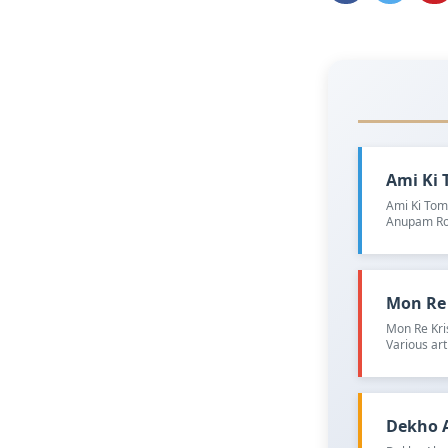
Ami Ki T
Ami Ki Toma
Anupam Ro
Mon Re K
Mon Re Kri
Various art
Dekho Al