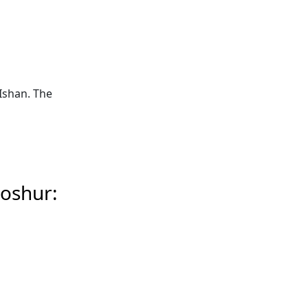
Ishan. The
hoshur: