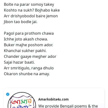
Bolte na parar somoy takey
Koshto na sukh? Bojhabo kake
Arr drishyobodol baire jemon
Jibon tao bodle jai.
Pagol para prothom chawa
Ichhe joto akash chowa.
Buker majhe poshom ador.
Khanchai sukher pakhi.
Chander gaaye megher ador
Sajai hazar baati.
Arr smritigulo, ranga dhulo
Okaron shunbe na amay.
Amarkobita4u.com
We provide Bengali poems & the