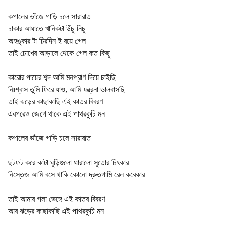
কপালের ভাঁজে গাড়ি চলে সারারাত

চাকার আঘাতে খানিকটা উঁচু নিচু

অহঙ্কার টা চিরদিন ই রয়ে গেল

তাই চোখের আড়ালে থেকে গেল কত কিছু

কারোর পায়ের শব্দ আমি মনপ্রাণ দিয়ে চাইছি

নিঃশ্বাস তুমি ফিরে যাও, আমি যন্ত্রনা ভালবাসছি

তাই ঝড়ের কাছাকাছি এই কাতর বিবরণ

এরপরেও জেগে থাকে এই পাথরকুচি মন

কপালের ভাঁজে গাড়ি চলে সারারাত

ছটফট করে কাটা ঘুড়িগুলো ধারালো সুতোর চিৎকার

নিস্তেজ আমি বসে থাকি কোনো দ্রুতগামি রেল কবেকার

তাই আমার গলা ভেঙ্গে এই কাতর বিবরণ

আর ঝড়ের কাছাকাছি এই পাথরকুচি মন
