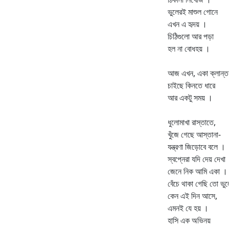
ভুলেরই মাশুল গোনে
এখন এ হৃদয় ।
চিঠিগুলো আর পড়া
হল না বোধহয় ।
আজ এখন, একা ক্লান্ত
চাইছে কিনতে ধারে
আর একটু সময় ।
ধুলোমাখা রাস্তাতে,
খুঁজে গেছে আস্তানা-
যন্ত্রণা জিড়োবে বলে ।
স্বপ্নেরা যদি দেয় দেখা
জেনে নিক আমি একা ।
বেঁচে থাকা গেছি তো ভু
কেন এই দিন আসে,
এমনই যে হয় ।
হাসি এক অভিনয়