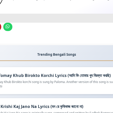
Trending Bengali Songs
omay Khub Birokto Korchi Lyrics (আমি কি তোমায় খুব বিরক্ত করছি)
y Khub Birokto korchi song is sung by Paloma. Another version of this song is s
y.
rishi Kaj Jano Na Lyrics (মন রে কৃষিকাজ জানো না)
shi Kaj Jano Na song is originally sung, composed and written by Sadhok Rampra