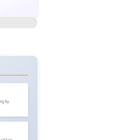
ung by
sad Sen.