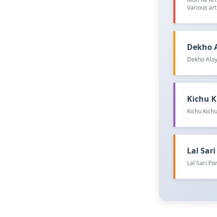
Various art
Dekho Al
Dekho Aloy
Kichu Ki
Kichu Kichu
Lal Sari 
Lal Sari P