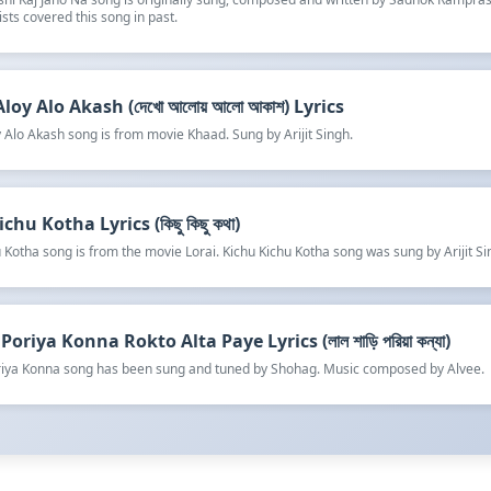
ists covered this song in past.
oy Alo Akash (দেখো আলোয় আলো আকাশ) Lyrics
 Alo Akash song is from movie Khaad. Sung by Arijit Singh.
chu Kotha Lyrics (কিছু কিছু কথা)
 Kotha song is from the movie Lorai. Kichu Kichu Kotha song was sung by Arijit Si
Poriya Konna Rokto Alta Paye Lyrics (লাল শাড়ি পরিয়া কন্যা)
oriya Konna song has been sung and tuned by Shohag. Music composed by Alvee.