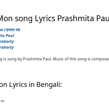
Mon song Lyrics Prashmita Pau
(ক্লান্ত মন)
ita Paul
kraborty
kraborty
 is sung by Prashmita Paul. Music of this song is compose
n Lyrics in Bengali:
 মন