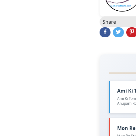
Share
Ami Ki T
Ami Ki Toma
Anupam Ro
Mon Re K
Mon Re Kri