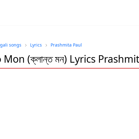
gali songs
Lyrics
Prashmita Paul
 Mon (ক্লান্ত মন) Lyrics Prashmi