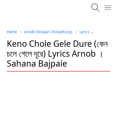
Home
Arnob (Shayan Chowdhury)
Lyrics
sad song
Keno Chole Gele Dure (কেন
চলে গেলে দূরে) Lyrics Arnob ।
Sahana Bajpaie