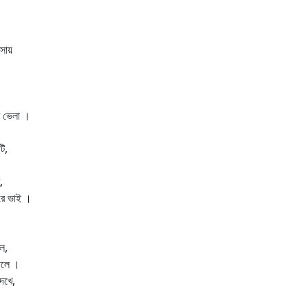
সায়
ার ভেলা ।
টি,
,
 রে ভাই ।
ে,
 তলে ।
দেখে,