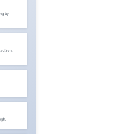
ung by
sad Sen.
ngh.