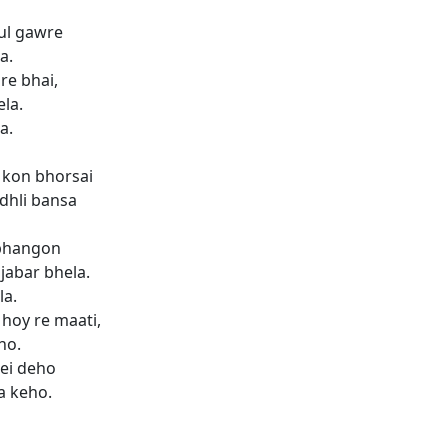
ul gawre
a.
re bhai,
la.
a.
 kon bhorsai
dhli bansa
 bhangon
 jabar bhela.
la.
hoy re maati,
ho.
sei deho
a keho.