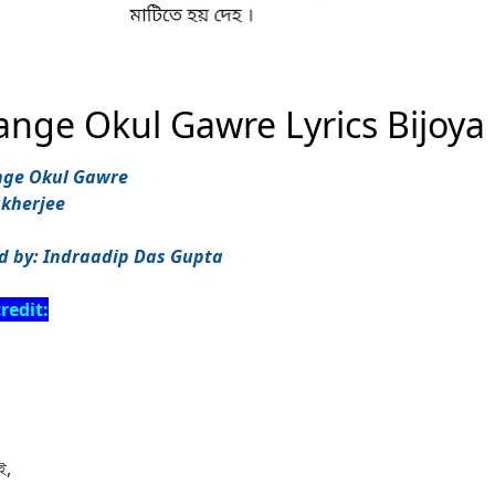
ange Okul Gawre Lyrics Bijoya
nge Okul Gawre
ukherjee
d by: Indraadip Das Gupta
redit:
ই,