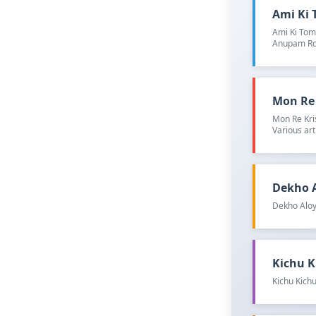
Ami Ki T
Ami Ki Toma
Anupam Ro
Mon Re K
Mon Re Kri
Various art
Dekho Al
Dekho Aloy
Kichu Ki
Kichu Kichu