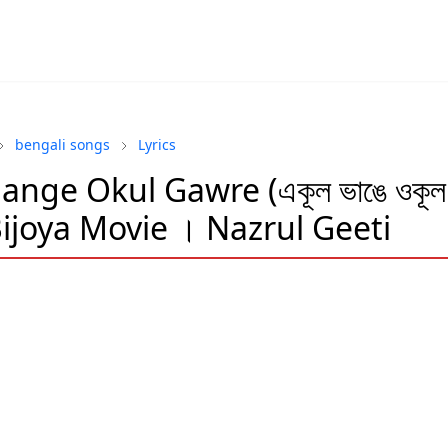
bengali songs
Lyrics
ange Okul Gawre (একূল ভাঙে ওকূল 
Bijoya Movie । Nazrul Geeti