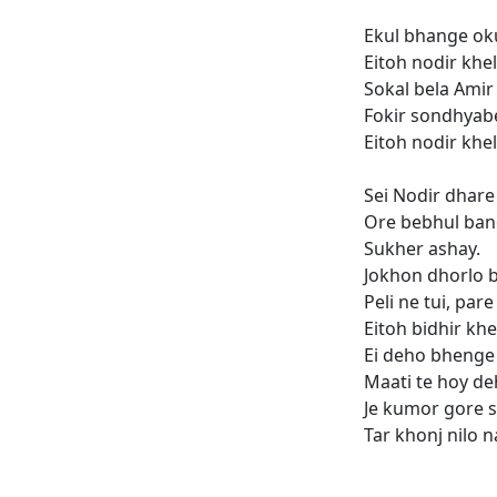
Ekul bhange ok
Eitoh nodir khel
Sokal bela Amir 
Fokir sondhyabe
Eitoh nodir khel
Sei Nodir dhare
Ore bebhul ban
Sukher ashay.
Jokhon dhorlo
Peli ne tui, pare
Eitoh bidhir khe
Ei deho bhenge 
Maati te hoy de
Je kumor gore 
Tar khonj nilo n