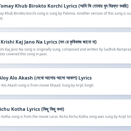
omay Khub Birokto Korchi Lyrics (আমি কি তোমায় খুব বিরক্ত করছি)
y Khub Birokto korchi song is sung by Paloma. Another version of this song is s
y.
rishi Kaj Jano Na Lyrics (মন রে কৃষিকাজ জানো না)
shi Kaj Jano Na song is originally sung, composed and written by Sadhok Rampra
ists covered this song in past.
oy Alo Akash (দেখো আলোয় আলো আকাশ) Lyrics
 Alo Akash song is from movie Khaad. Sung by Arijit Singh.
chu Kotha Lyrics (কিছু কিছু কথা)
 Kotha song is from the movie Lorai. Kichu Kichu Kotha song was sung by Arijit Si