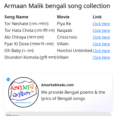
Armaan Malik bengali song collection
Song Name
Movie
Link
Tor Neshate (তোর নেশাতে)
Piya Re
Click Here
Tor Hata Chola (তোর হাঁটা চলা)
Naqaab
Click Here
Alo Chhaya (আলো ছায়া)
Crisscross
Click Here
Pyar Ki Dose (প্যায়ার কি ডোজ)
Villain
Click Here
Oh Baby (ও বেবে)
Hoichoi Unlimited
Click Here
Shundori Komola (সুন্দরী কমলা)
Villain
Click Here
Amarkobita4u.com
We provide Bengali poems & the
lyrics of Bengali songs.