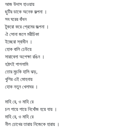
আজ উদাস হাওয়ায়
ছুটির ডাকে অনেক কল্পনা ।
সব ঘরের বাঁধন
টুকরো করে প্রেমের জল্পনা ।
ঐ সোনা জলে মরীচিকা
ইচ্ছেরা স্বাধীন ।
হোক বালি ঢেউয়ে
সারাবেলা অপেক্ষা রঙিন ।
হঠাৎই পাগলামি
তোর মুচকি হাসি ঝড়,
খুশির এই মোহনায়
হোক নতুন খেলাঘর ।
মাহি রে, ও মাহি রে
চল পায়ে পায়ে নিখোঁজ হয়ে যায় ।
মাহি রে, ও মাহি রে
নীল চোখের তারায় নিজেকে হারায় ।