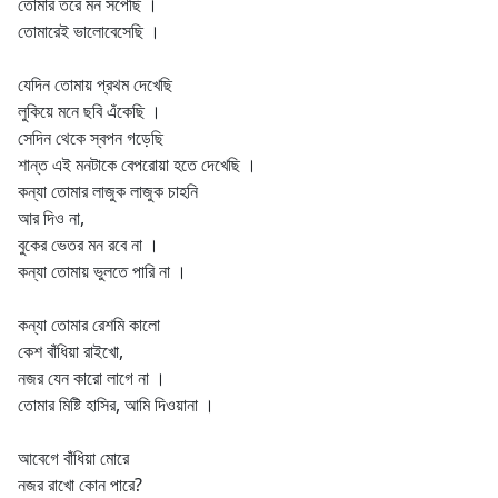
তোমার তরে মন সঁপেছি ।
তোমারেই ভালোবেসেছি ।
যেদিন তোমায় প্রথম দেখেছি
লুকিয়ে মনে ছবি এঁকেছি ।
সেদিন থেকে স্বপন গড়েছি
শান্ত এই মনটাকে বেপরোয়া হতে দেখেছি ।
কন্যা তোমার লাজুক লাজুক চাহনি
আর দিও না,
বুকের ভেতর মন রবে না ।
কন্যা তোমায় ভুলতে পারি না ।
কন্যা তোমার রেশমি কালো
কেশ বাঁধিয়া রাইখো,
নজর যেন কারো লাগে না ।
তোমার মিষ্টি হাসির, আমি দিওয়ানা ।
আবেগে বাঁধিয়া মোরে
নজর রাখো কোন পারে?