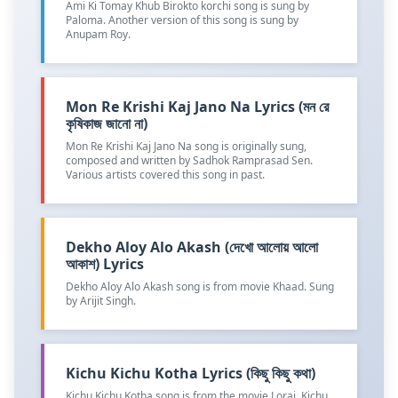
Ami Ki Tomay Khub Birokto korchi song is sung by
Paloma. Another version of this song is sung by
Anupam Roy.
Mon Re Krishi Kaj Jano Na Lyrics (মন রে
কৃষিকাজ জানো না)
Mon Re Krishi Kaj Jano Na song is originally sung,
composed and written by Sadhok Ramprasad Sen.
Various artists covered this song in past.
Dekho Aloy Alo Akash (দেখো আলোয় আলো
আকাশ) Lyrics
Dekho Aloy Alo Akash song is from movie Khaad. Sung
by Arijit Singh.
Kichu Kichu Kotha Lyrics (কিছু কিছু কথা)
Kichu Kichu Kotha song is from the movie Lorai. Kichu