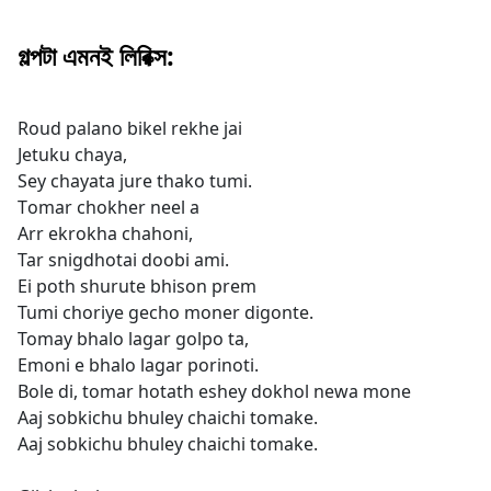
গল্পটা এমনই লিরিক্স:
Roud palano bikel rekhe jai
Jetuku chaya,
Sey chayata jure thako tumi.
Tomar chokher neel a
Arr ekrokha chahoni,
Tar snigdhotai doobi ami.
Ei poth shurute bhison prem
Tumi choriye gecho moner digonte.
Tomay bhalo lagar golpo ta,
Emoni e bhalo lagar porinoti.
Bole di, tomar hotath eshey dokhol newa mone
Aaj sobkichu bhuley chaichi tomake.
Aaj sobkichu bhuley chaichi tomake.