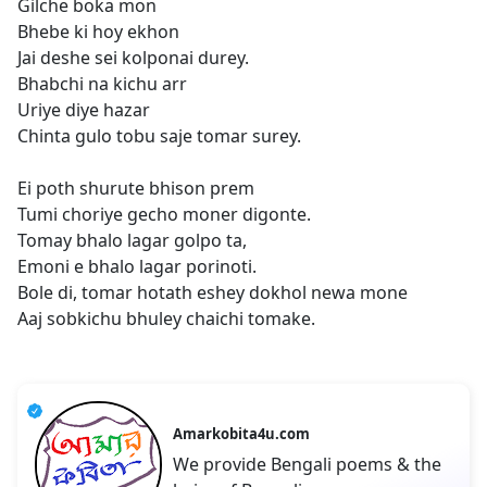
Gilche boka mon
Bhebe ki hoy ekhon
Jai deshe sei kolponai durey.
Bhabchi na kichu arr
Uriye diye hazar
Chinta gulo tobu saje tomar surey.
Ei poth shurute bhison prem
Tumi choriye gecho moner digonte.
Tomay bhalo lagar golpo ta,
Emoni e bhalo lagar porinoti.
Bole di, tomar hotath eshey dokhol newa mone
Aaj sobkichu bhuley chaichi tomake.
Amarkobita4u.com
We provide Bengali poems & the