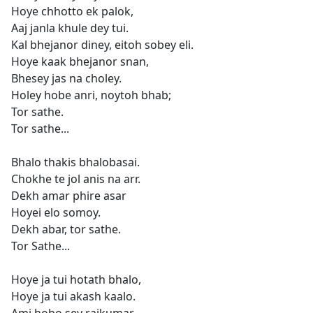
Hoye chhotto ek palok,
Aaj janla khule dey tui.
Kal bhejanor diney, eitoh sobey eli.
Hoye kaak bhejanor snan,
Bhesey jas na choley.
Holey hobe anri, noytoh bhab;
Tor sathe.
Tor sathe...
Bhalo thakis bhalobasai.
Chokhe te jol anis na arr.
Dekh amar phire asar
Hoyei elo somoy.
Dekh abar, tor sathe.
Tor Sathe...
Hoye ja tui hotath bhalo,
Hoye ja tui akash kaalo.