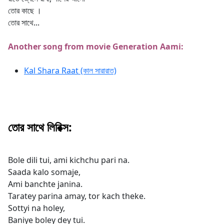
তোর কাছে ।
তোর সাথে...
Another song from movie Generation Aami:
Kal Shara Raat (কাল সারারাত)
তোর সাথে লিরিক্স:
Bole dili tui, ami kichchu pari na.
Saada kalo somaje,
Ami banchte janina.
Taratey parina amay, tor kach theke.
Sottyi na holey,
Baniye boley dey tui.