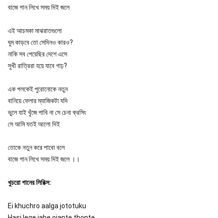
বাজে গান লিখে সময় দিই জলে

এই আচমকা মাঝরাতগুলো

ঘুম কাড়বে তো সেদিনও কারও?

নাকি সব পেয়েছির দেশে এসে

সুখী রাত্রিরা হয়ে যাবে গাঢ়?

এক পলকেই পুরোনোকে নতুন

বানিয়ে ফেলার ম্যাজিকটা যদি

ভুলে যাই খুঁজে পাবি না সে চেনা ক্রসিং

সে আমি যতই আলো দিই

তোকে নতুন করে পাবো বলে

বাজে গান লিখে সময় দিই জলে ।।
খুচরো গানের লিরিক্স:
Ei khuchro aalga jototuku
Hasi lege jabe ojante thonte.