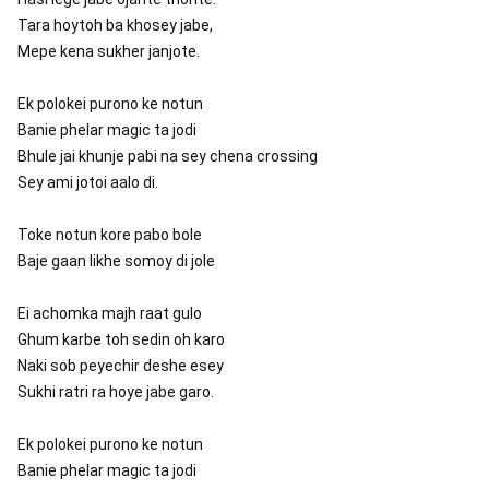
Tara hoytoh ba khosey jabe,
Mepe kena sukher janjote.
Ek polokei purono ke notun
Banie phelar magic ta jodi
Bhule jai khunje pabi na sey chena crossing
Sey ami jotoi aalo di.
Toke notun kore pabo bole
Baje gaan likhe somoy di jole
Ei achomka majh raat gulo
Ghum karbe toh sedin oh karo
Naki sob peyechir deshe esey
Sukhi ratri ra hoye jabe garo.
Ek polokei purono ke notun
Banie phelar magic ta jodi