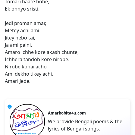
Tomari haate hobe,
Ek onnyo sristi.
Jedi proman amar,
Metey achi ami.
Jitey nebo tai,
Ja ami paini.
Amaro ichhe kore akash chunte,
Ichhera tandob kore nirobe.
Nirobe konai acho
Ami dekho tikey achi,
Amari Jede.
Amarkobita4u.com
We provide Bengali poems & the
lyrics of Bengali songs.