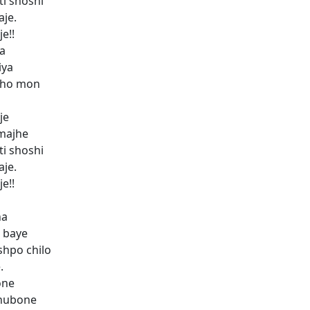
i shoshi
aje.
e!!
a
iya
eho mon
je
 majhe
i shoshi
aje.
e!!
na
 baye
shpo chilo
.
one
bhubone