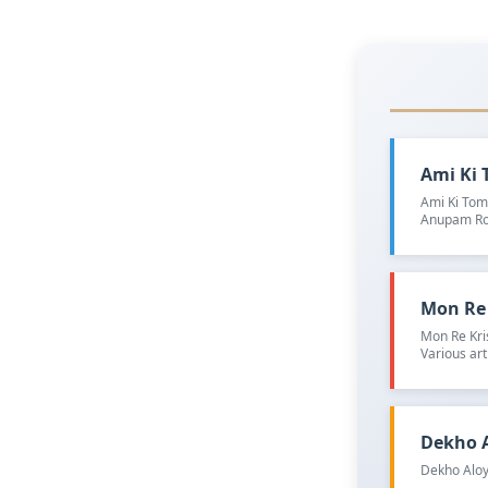
Ami Ki T
Ami Ki Toma
Anupam Ro
Mon Re K
Mon Re Kri
Various art
Dekho Al
Dekho Aloy