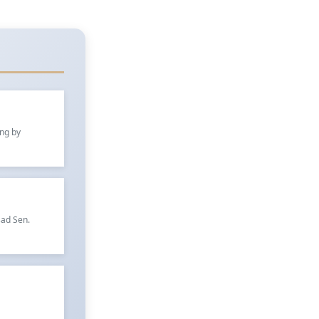
ung by
sad Sen.