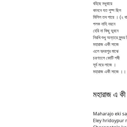
বহিছে মধুবায়ে
কাননে যত পুষ্প ছিল
মিলিল তব পায়ে । (২ ব
পলক নাহি নয়নে
হেরি না কিছু ভুবনে
নিরখি শুধু অন্তরে সুন্দর
মহারাজ একী সাজে
এলে হৃদয়পুর মাঝে
চরণতলে কোটি শষী
সূর্য মরে লাজে ।
মহারাজ একী সাজে ।।
মহারাজ এ কী 
Maharajo eki sa
Eley hridoypur