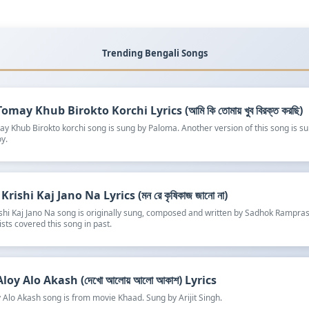
Trending Bengali Songs
omay Khub Birokto Korchi Lyrics (আমি কি তোমায় খুব বিরক্ত করছি)
y Khub Birokto korchi song is sung by Paloma. Another version of this song is s
y.
rishi Kaj Jano Na Lyrics (মন রে কৃষিকাজ জানো না)
shi Kaj Jano Na song is originally sung, composed and written by Sadhok Rampra
ists covered this song in past.
oy Alo Akash (দেখো আলোয় আলো আকাশ) Lyrics
 Alo Akash song is from movie Khaad. Sung by Arijit Singh.