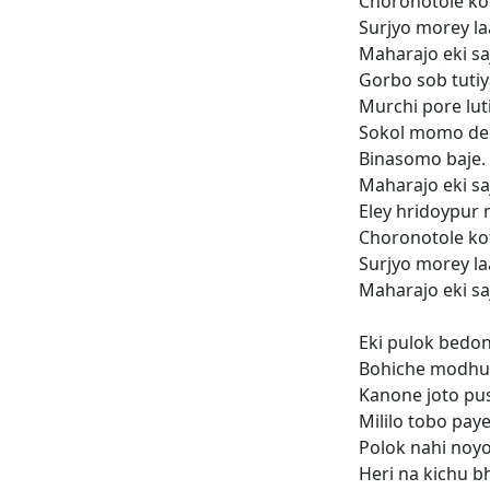
Choronotole kot
Surjyo morey la
Maharajo eki saj
Gorbo sob tutiy
Murchi pore lut
Sokol momo d
Binasomo baje.
Maharajo eki sa
Eley hridoypur
Choronotole kot
Surjyo morey la
Maharajo eki saj
Eki pulok bedo
Bohiche modhu
Kanone joto pu
Mililo tobo paye
Polok nahi noy
Heri na kichu 