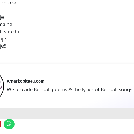
 ontore
je
 majhe
i shoshi
aje.
e!!
Amarkobita4u.com
We provide Bengali poems & the lyrics of Bengali songs.