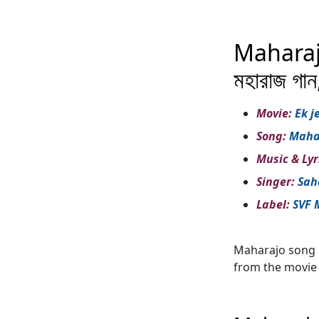
Maharajo
মহারাজ গান
Movie:
Ek j
Song:
Maha
Music & Lyr
Singer:
Sah
Label:
SVF 
Maharajo song 
from the movie 