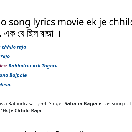
 song lyrics movie ek je chhilo
, এক যে ছিল রাজা ।
e chhilo raja
rajo
ics:
Rabindranath Tagore
ana Bajpaie
Music
is a Rabindrasangeet. Singer
Sahana Bajpaie
has sung it. T
"
Ek Je Chhilo Raja
".