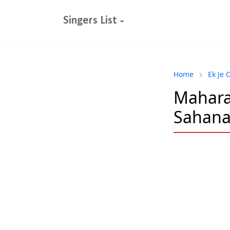
Singers List
Home
Ek Je 
Maharaj
Sahana 