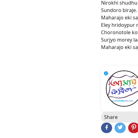
Nirokhi shudhu
Sundoro biraje.
Maharajo eki sa
Eley hridoypur
Choronotole kot
Surjyo morey la
Maharajo eki saj
Share