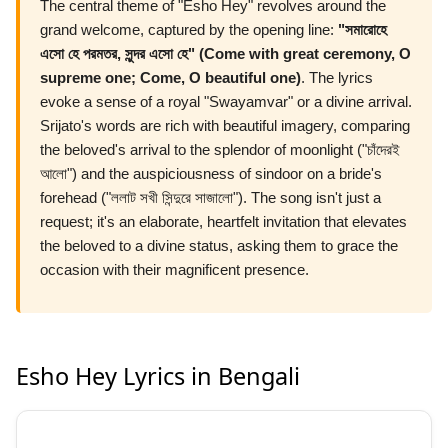
The central theme of "Esho Hey" revolves around the
grand welcome, captured by the opening line:
"সমারোহে
এসো হে পরমতর, সুন্দর এসো হে" (Come with great ceremony, O
supreme one; Come, O beautiful one)
. The lyrics
evoke a sense of a royal "Swayamvar" or a divine arrival.
Srijato's words are rich with beautiful imagery, comparing
the beloved's arrival to the splendor of moonlight ("চাঁদেরই
আলো") and the auspiciousness of sindoor on a bride's
forehead ("ললাট সখী সিন্দুরে সাজালো"). The song isn't just a
request; it's an elaborate, heartfelt invitation that elevates
the beloved to a divine status, asking them to grace the
occasion with their magnificent presence.
Esho Hey Lyrics in Bengali