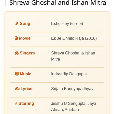
| Shreya Ghoshal and Ishan Mitra
🎵 Song
Esho Hey (এসো‌ হে)
🎬 Movie
Ek Je Chhilo Raja (2018)
🎤 Singers
Shreya Ghoshal & Ishan
Mitra
🎼 Music
Indraadip Dasgupta
✍️ Lyrics
Srijato Bandyopadhyay
⭐ Starring
Jisshu U Sengupta, Jaya
Ahsan, Anirban