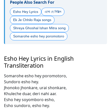
People Also Search For
Esho Hey Lyrics
এসো হে লিরিক্স
Ek Je Chhilo Raja songs
Shreya Ghoshal Ishan Mitra song
Somarohe esho hey poromotoro
Esho Hey Lyrics in English
Transliteration
Somarohe esho hey poromotoro,
Sundoro esho hey.
Jhonoko jhonkare, urai shonkare,
Khuleche duar, deri nahi aar.
Esho hey soyomboro esho,
Esho sundoro, esho hey.