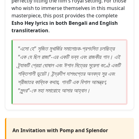
perfectly fitting the film's royal setting. For those
who wish to immerse themselves in this musical
masterpiece, this post provides the complete
Esho Hey lyrics in both Bengali and English
transliteration
.
"এসো হে" সৃজিত মুখার্জির সমালোচক-প্রশংসিত চলচ্চিত্র
"এক যে ছিল রাজা"-এর একটি ভব্য এবং রাজকীয় গান। এই
ট্র্যাকটি শ্রেয়া ঘোষাল এবং ঈশান মিত্রের সুরেলা কণ্ঠে একটি
শক্তিশালী ডুয়েট। ইন্দ্রদীপ দাশগুপ্তের অনবদ্য সুর এবং
শ্রীজাতর কাব্যিক কথায়, গানটি এক বিশাল আমন্ত্রণ,
"সুন্দর"-কে মহা সমারোহে আসার আহ্বান।
An Invitation with Pomp and Splendor