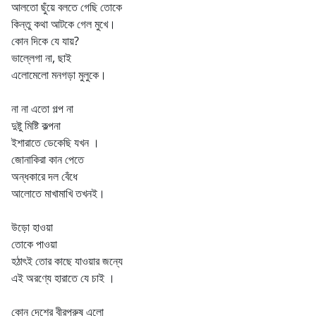
আলতো ছুঁয়ে বলতে গেছি তোকে
কিন্তু কথা আটকে গেল মুখে।
কোন দিকে যে যায়?
ভাল্লেগা না, ছাই
এলোমেলো মনগড়া মুলুকে।
না না এতো গল্প না
দুষ্টু মিষ্টি কল্পনা
ইশারাতে ডেকেছি যখন ‌।
জোনাকিরা কান পেতে
অন্ধকারে দল বেঁধে
আলোতে মাখামাখি তখনই।
উড়ো হাওয়া
তোকে পাওয়া
হঠাৎই তোর কাছে যাওয়ার জন্যে
এই অরণ্যে হারাতে যে চাই ।
কোন দেশের বীরপুরুষ এলো