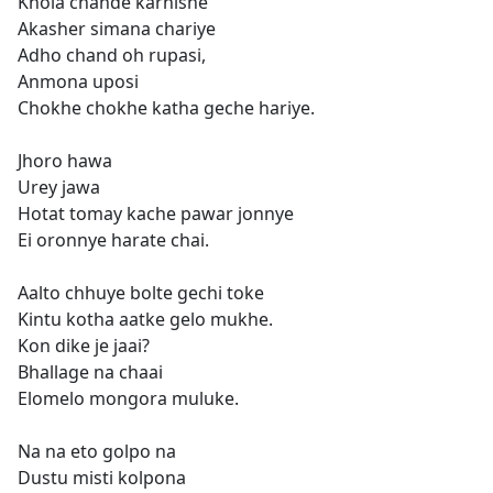
Khola chande karnishe
Akasher simana chariye
Adho chand oh rupasi,
Anmona uposi
Chokhe chokhe katha geche hariye.
Jhoro hawa
Urey jawa
Hotat tomay kache pawar jonnye
Ei oronnye harate chai.
Aalto chhuye bolte gechi toke
Kintu kotha aatke gelo mukhe.
Kon dike je jaai?
Bhallage na chaai
Elomelo mongora muluke.
Na na eto golpo na
Dustu misti kolpona