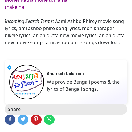
Moner katha mone toh amar
thake na
Incoming Search Terms:
Aami Ashbo Phirey movie song
lyrics, ami ashbo phire song lyrics, mon kharaper
bikele lyrics, anjan dutta new movie lyrics, anjan dutta
new movie songs, ami ashbo phire songs download
Amarkobita4u.com
We provide Bengali poems & the
lyrics of Bengali songs.
Share