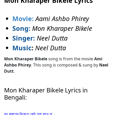
Mon Kharaper Bikele Lyrics
Movie:
Aami Ashbo Phirey
Song:
Mon Kharaper Bikele
Singer:
Neel Dutta
Music
:
Neel Dutta
Mon Kharaper Bikele
song is from the movie
Ami
Ashbo Phirey
. This song is composed & sung by
Neel
Dutt
.
Mon Kharaper Bikele Lyrics in
Bengali:
মন খারাপের বিকেলে কেউ গলা সাধে না