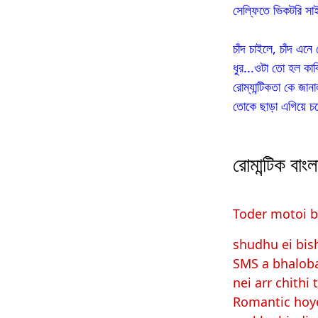
সেল্ফিতে ভিকটরি স
চাঁদ চাইলে, চাঁদ এনে
ধুর...ওটা তো হল কাব্
রোম্যান্টিকতা কে জানা
তোকে ছাড়া এগিয়ে চল
রোমান্টিক বাং
Toder motoi b
shudhu ei bis
SMS a bhaloba
nei arr chithi 
Romantic hoy