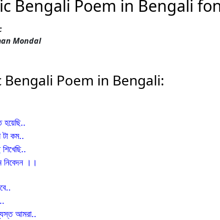
c Bengali Poem in Bengali fo
c
man Mondal
 Bengali Poem in Bengali:
 হয়েছি..
া টা কম..
ে
শিখেছি..
েম নিবেদন ।।
বে..
..
ব্যস্ত আমরা..