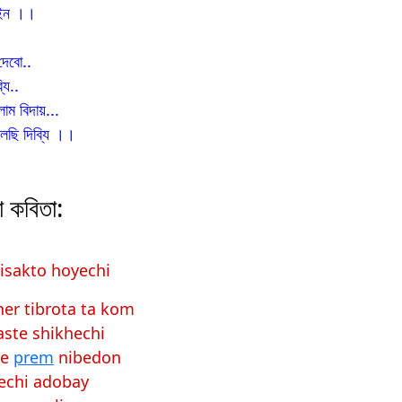
াইন ।।
 দেবো..
যি..
লাম বি
দায়...
েছি দিব্যি ।।
লা কবিতা:
isakto hoyechi
her tibrota ta kom
ste shikhechi
te
prem
nibedon
echi adobay